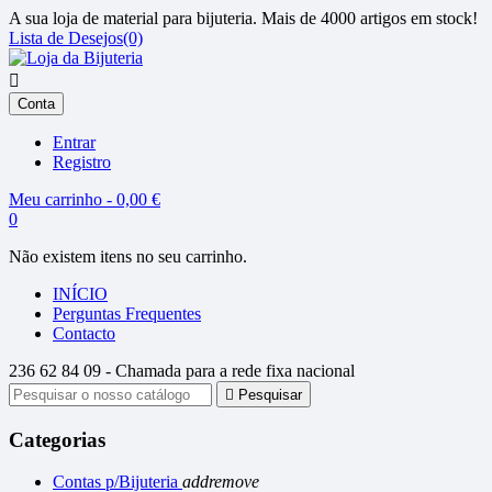
A sua loja de material para bijuteria. Mais de 4000 artigos em stock!
Lista de Desejos(0)

Conta
Entrar
Registro
Meu carrinho - 0,00 €
0
Não existem itens no seu carrinho.
INÍCIO
Perguntas Frequentes
Contacto
236 62 84 09 -
Chamada para a rede fixa nacional

Pesquisar
Categorias
Contas p/Bijuteria
add
remove