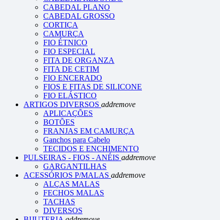
CABEDAL PLANO
CABEDAL GROSSO
CORTIÇA
CAMURÇA
FIO ÉTNICO
FIO ESPECIAL
FITA DE ORGANZA
FITA DE CETIM
FIO ENCERADO
FIOS E FITAS DE SILICONE
FIO ELÁSTICO
ARTIGOS DIVERSOS
add
remove
APLICAÇÕES
BOTÕES
FRANJAS EM CAMURÇA
Ganchos para Cabelo
TECIDOS E ENCHIMENTO
PULSEIRAS - FIOS - ANÉIS
add
remove
GARGANTILHAS
ACESSÓRIOS P/MALAS
add
remove
ALÇAS MALAS
FECHOS MALAS
TACHAS
DIVERSOS
BIJUTERIA
add
remove