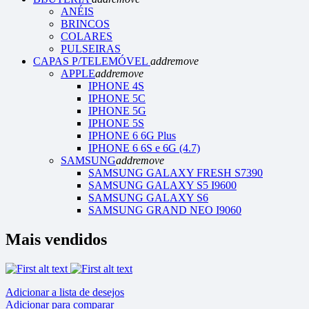
ANÉIS
BRINCOS
COLARES
PULSEIRAS
CAPAS P/TELEMÓVEL
add
remove
APPLE
add
remove
IPHONE 4S
IPHONE 5C
IPHONE 5G
IPHONE 5S
IPHONE 6 6G Plus
IPHONE 6 6S e 6G (4.7)
SAMSUNG
add
remove
SAMSUNG GALAXY FRESH S7390
SAMSUNG GALAXY S5 I9600
SAMSUNG GALAXY S6
SAMSUNG GRAND NEO I9060
Mais vendidos
Adicionar a lista de desejos
Adicionar para comparar