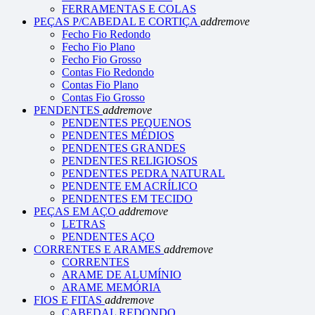
FERRAMENTAS E COLAS
PEÇAS P/CABEDAL E CORTIÇA
add
remove
Fecho Fio Redondo
Fecho Fio Plano
Fecho Fio Grosso
Contas Fio Redondo
Contas Fio Plano
Contas Fio Grosso
PENDENTES
add
remove
PENDENTES PEQUENOS
PENDENTES MÉDIOS
PENDENTES GRANDES
PENDENTES RELIGIOSOS
PENDENTES PEDRA NATURAL
PENDENTE EM ACRÍLICO
PENDENTES EM TECIDO
PEÇAS EM AÇO
add
remove
LETRAS
PENDENTES AÇO
CORRENTES E ARAMES
add
remove
CORRENTES
ARAME DE ALUMÍNIO
ARAME MEMÓRIA
FIOS E FITAS
add
remove
CABEDAL REDONDO