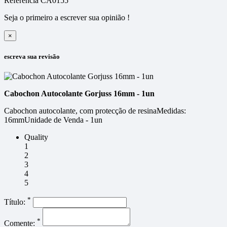
Referência
CA0155
Seja o primeiro a escrever sua opinião !
×
escreva sua revisão
Cabochon Autocolante Gorjuss 16mm - 1un
Cabochon autocolante, com protecção de resinaMedidas:
16mmUnidade de Venda - 1un
Quality
1
2
3
4
5
*
Título:
*
Comente: