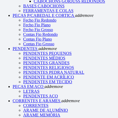
CABOCHONS GORJUSS REDONDOS
BASES CABOCHONS
FERRAMENTAS E COLAS
PEÇAS P/CABEDAL E CORTIÇA
add
remove
Fecho Fio Redondo
Fecho Fio Plano
Fecho Fio Grosso
Contas Fio Redondo
Contas Fio Plano
Contas Fio Grosso
PENDENTES
add
remove
PENDENTES PEQUENOS
PENDENTES MÉDIOS
PENDENTES GRANDES
PENDENTES RELIGIOSOS
PENDENTES PEDRA NATURAL
PENDENTE EM ACRÍLICO
PENDENTES EM TECIDO
PEÇAS EM AÇO
add
remove
LETRAS
PENDENTES AÇO
CORRENTES E ARAMES
add
remove
CORRENTES
ARAME DE ALUMÍNIO
ARAME MEMÓRIA