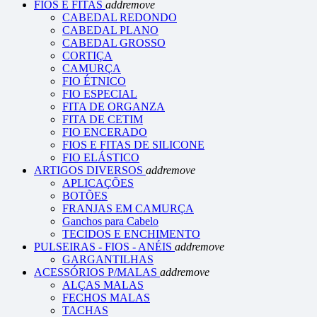
FIOS E FITAS
add
remove
CABEDAL REDONDO
CABEDAL PLANO
CABEDAL GROSSO
CORTIÇA
CAMURÇA
FIO ÉTNICO
FIO ESPECIAL
FITA DE ORGANZA
FITA DE CETIM
FIO ENCERADO
FIOS E FITAS DE SILICONE
FIO ELÁSTICO
ARTIGOS DIVERSOS
add
remove
APLICAÇÕES
BOTÕES
FRANJAS EM CAMURÇA
Ganchos para Cabelo
TECIDOS E ENCHIMENTO
PULSEIRAS - FIOS - ANÉIS
add
remove
GARGANTILHAS
ACESSÓRIOS P/MALAS
add
remove
ALÇAS MALAS
FECHOS MALAS
TACHAS