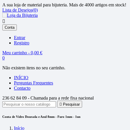
A sua loja de material para bijuteria. Mais de 4000 artigos em stock!
Lista de Desejos(0)

Conta
Entrar
Registro
Meu carrinho - 0,00 €
0
Não existem itens no seu carrinho.
INÍCIO
Perguntas Frequentes
Contacto
236 62 84 09 -
Chamada para a rede fixa nacional

Pesquisar
Conta de Vidro Dourada e Azul 8mm - Furo 1mm - 1un
Início