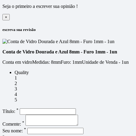
Seja o primeiro a escrever sua opinião !
×
escreva sua revisão
Conta de Vidro Dourada e Azul 8mm - Furo 1mm - 1un
Conta em vidroMedidas: 8mmFuro: 1mmUnidade de Venda - 1un
Quality
1
2
3
4
5
*
Título:
*
Comente:
*
Seu nome: