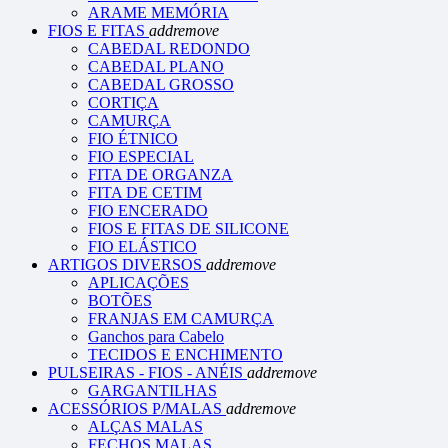
ARAME MEMÓRIA
FIOS E FITAS
add
remove
CABEDAL REDONDO
CABEDAL PLANO
CABEDAL GROSSO
CORTIÇA
CAMURÇA
FIO ÉTNICO
FIO ESPECIAL
FITA DE ORGANZA
FITA DE CETIM
FIO ENCERADO
FIOS E FITAS DE SILICONE
FIO ELÁSTICO
ARTIGOS DIVERSOS
add
remove
APLICAÇÕES
BOTÕES
FRANJAS EM CAMURÇA
Ganchos para Cabelo
TECIDOS E ENCHIMENTO
PULSEIRAS - FIOS - ANÉIS
add
remove
GARGANTILHAS
ACESSÓRIOS P/MALAS
add
remove
ALÇAS MALAS
FECHOS MALAS