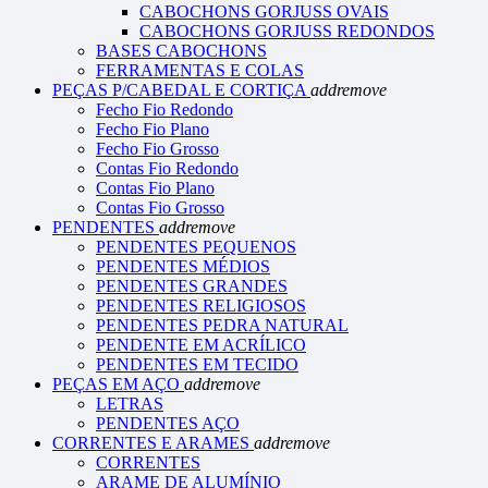
CABOCHONS GORJUSS OVAIS
CABOCHONS GORJUSS REDONDOS
BASES CABOCHONS
FERRAMENTAS E COLAS
PEÇAS P/CABEDAL E CORTIÇA
add
remove
Fecho Fio Redondo
Fecho Fio Plano
Fecho Fio Grosso
Contas Fio Redondo
Contas Fio Plano
Contas Fio Grosso
PENDENTES
add
remove
PENDENTES PEQUENOS
PENDENTES MÉDIOS
PENDENTES GRANDES
PENDENTES RELIGIOSOS
PENDENTES PEDRA NATURAL
PENDENTE EM ACRÍLICO
PENDENTES EM TECIDO
PEÇAS EM AÇO
add
remove
LETRAS
PENDENTES AÇO
CORRENTES E ARAMES
add
remove
CORRENTES
ARAME DE ALUMÍNIO